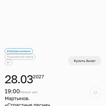
#зарядисьновым
Пушкинская карта
Купить билет
6+
28.03
2027
19:00
Малый зал
Мартынов.
«Страстные песни»