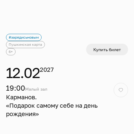
24
25
26
27
28
29
30
31
Пушкинская карта
#зарядисьновым
Пушкинская карта
Купить билет
6+
12.02
Сбросить фильтр
2027
Сбросить фильтр
19:00
Малый зал
Карманов.
«Подарок самому себе на день
рождения»