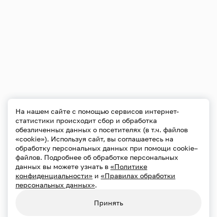
На нашем сайте с помощью сервисов интернет-
статистики происходит сбор и обработка
обезличенных данных о посетителях (в т.ч. файлов
«cookie»). Используя сайт, вы соглашаетесь на
обработку персональных данных при помощи cookie–
файлов. Подробнее об обработке персональных
данных вы можете узнать в
«Политике
конфиденциальности»
и
«Правилах обработки
персональных данных»
.
Принять