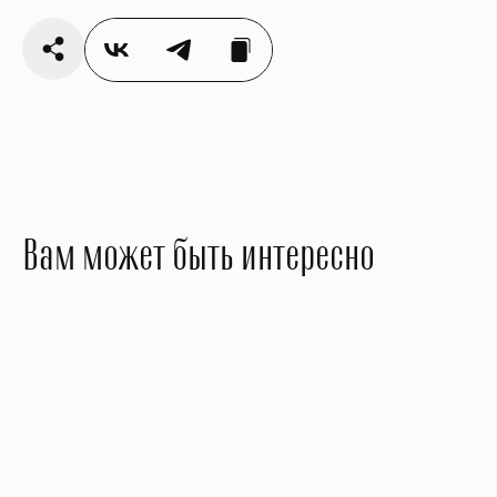
Вам может быть интересно