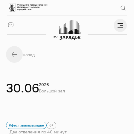
назад
30.06
2026
Большой зал
#фестивальзарядье
6+
Два отделения по 40 минут