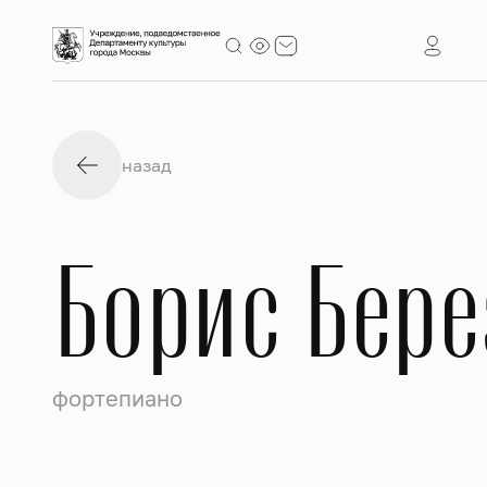
назад
Борис Бере
фортепиано