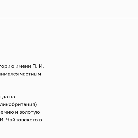
орию имени П. И.
анимался частным
гда на
еликобритания)
премию и золотую
И. Чайковского в