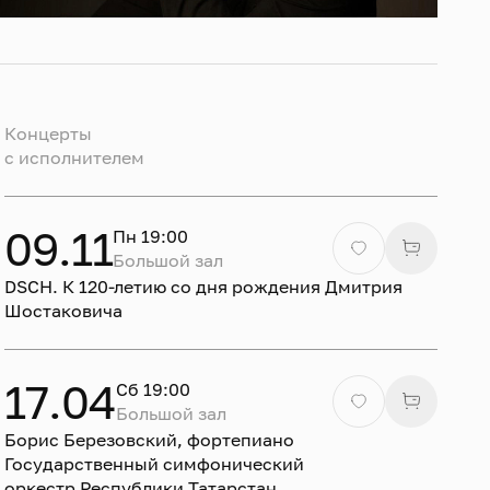
Концерты
c исполнителем
09.11
Пн 19:00
Большой зал
DSCH. К 120-летию со дня рождения Дмитрия
Шостаковича
17.04
Сб 19:00
Большой зал
Борис Березовский, фортепиано
Государственный симфонический
оркестр Республики Татарстан