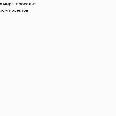
х мира; проводит
ором проектов
 премии города
уженный артист РФ»
 и DVD. Под
Шопена, Шумана,
 Равеля и всех
are записал все
ортепиано
ены престижных
лем
 2006 году.