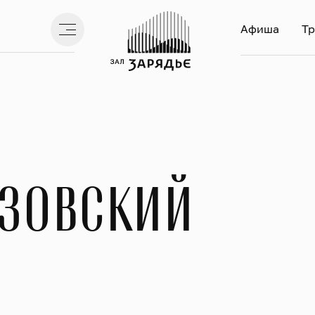
Афиша
Тр
зовский