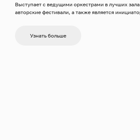
Выступает с ведущими оркестрами в лучших зала
авторские фестивали, а также является инициат
«Музыка Земли», «Метнер-фестиваль». Удостоен
Москвы (2015), а также почётного звания «Засл
(2016).
Узнать больше
В обширной дискографии пианиста — около 40 CD
лейблом Teldec выпустил записи произведений 
Рахманинова, Мусоргского, Балакирева, Метнера,
«Трансцендентных этюдов» Листа. Для фирмы Mir
фортепианные концерты и сочинения для двух ф
Рахманинова. Многие записи музыканта удосто
Новости с исполните
премий, в том числе премии BBC Music Magazine в