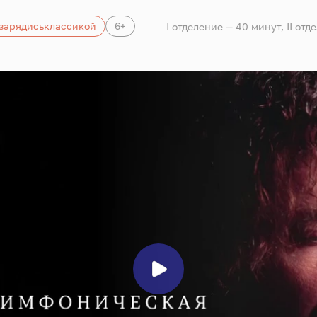
зарядиськлассикой
6+
I отделение — 40 минут, II от