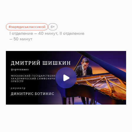
#зарядиськлассикой
6+
I отделение — 40 минут, II отделение
— 50 минут