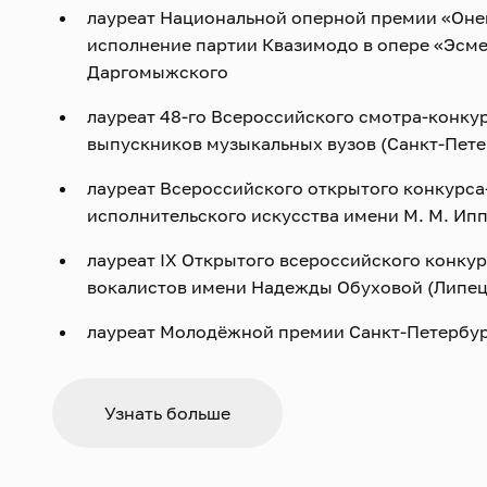
лауреат Национальной оперной премии «Онег
исполнение партии Квазимодо в опере «Эсм
Даргомыжского
лауреат 48‑го Всероссийского смотра‑конку
выпускников музыкальных вузов (Санкт‑Петер
лауреат Всероссийского открытого конкурса
исполнительского искусства имени М. М. Ип
лауреат IX Открытого всероссийского конку
вокалистов имени Надежды Обуховой (Липец
лауреат Молодёжной премии Санкт‑Петербур
художественного творчества (2019)
В 2018–2021 годах был солистом театра «Санктъ‑
Узнать больше
В этот период исполнил следующие партии: княз
Онегин» П. И. Чайковского), Варлаам («Борис Го
Мусоргского), Коллен («Богема» Пуччини), Кома