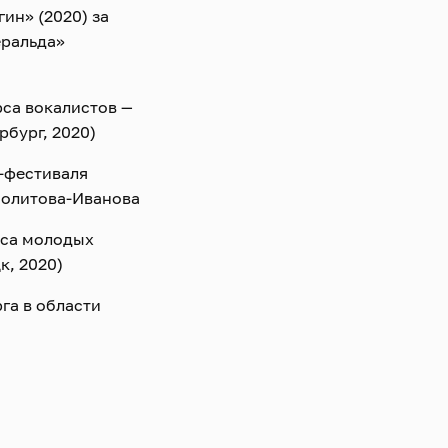
ин» (2020) за
еральда»
рса вокалистов —
бург, 2020)
‑фестиваля
политова‑Иванова
рса молодых
к, 2020)
га в области
Петербургъ Опера».
ь Гремин («Евгений
дунов»
ндор («Дон Жуан» В.