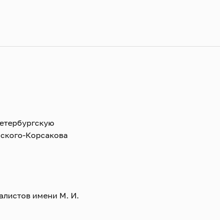
Петербургскую
мского‑Корсакова
алистов имени М. И.