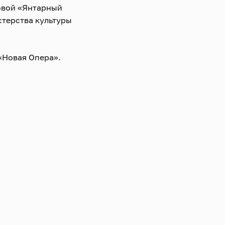
овой «Янтарный
стерства культуры
 «Новая Опера».
о театра
го театра.
сского
го театра оперы и