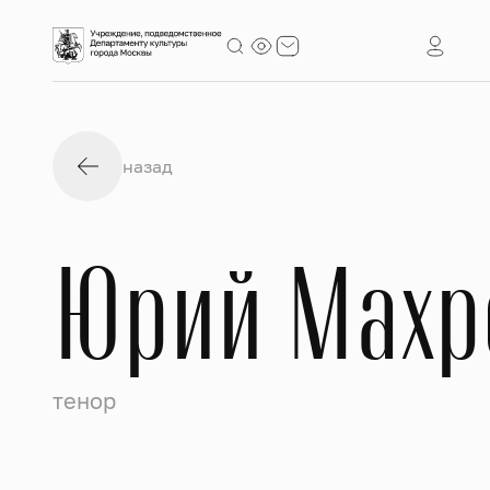
назад
Юрий Махр
тенор