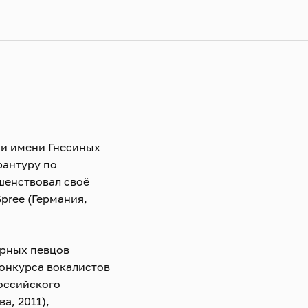
ки имени Гнесиных
рантуру по
шенствовал своё
pree (Германия,
рных певцов
конкурса вокалистов
российского
а, 2011),