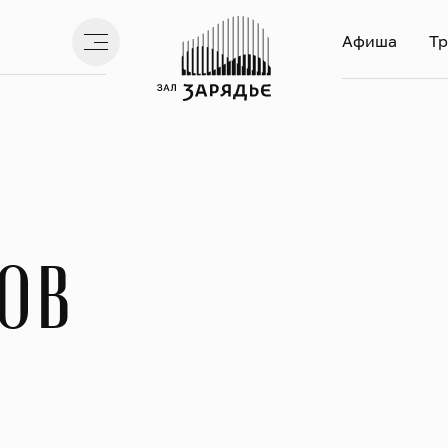
Афиша
Тр
ов