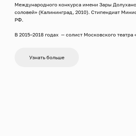
Международного конкурса имени Зары Долухан
соловей» (Калининград, 2010). Стипендиат Мини
РФ.
В 2015–2018 годах — солист Московского театра
В 2018–2019 годах — солист Санкт-Петербургског
«Зазеркалье».
Узнать больше
В 2020–2022 годах — солист ГТРК «Культура».
В 2018–2021 годах — приглашённый солист Большо
В 2019–2021 годах — приглашённый солист Кауна
музыкального театра (Литва).
С 2023 года — приглашённый солист Красноярско
балета имени Д. Хворостовского.