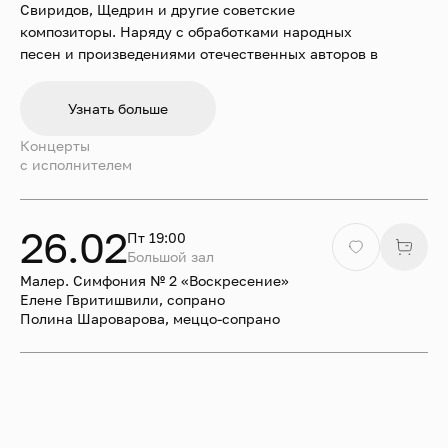
Свиридов, Щедрин и другие советские
композиторы. Наряду с обработками народных
песен и произведениями отечественных авторов в
репертуаре коллектива важное место занимала
западноевропейская музыка, в том числе сочинения
Узнать больше
эпохи Возрождения и барокко.
Концерты
После кончины Александра Свешникова в 1980 году
c исполнителем
во главе хора находилась плеяда известных хоровых
дирижёров: Игорь Агафонников, Владимир Минин,
Евгений Тытянко, Игорь Раевский, Борис Тевлин,
26.02
Пт 19:00
Евгений Волков, Геннадий Дмитряк. С сезона
Большой зал
2024/2025 коллектив возглавляет Екатерина
Малер. Симфония № 2 «Воскресение»
Антоненко.
Елене Гвритишвили, сопрано
Полина Шароварова, меццо-сопрано