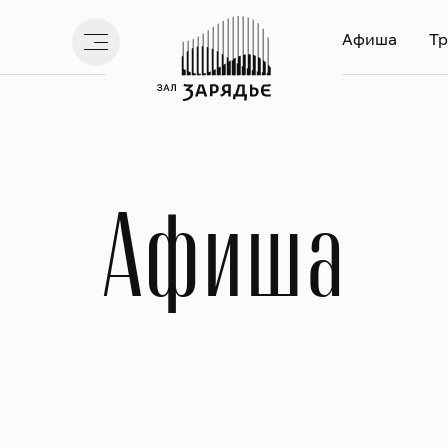
Афиша
Тр
Афиша
рсии
Архив
Переносы и отмены