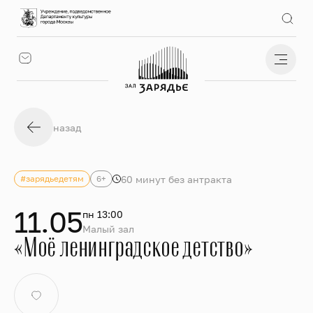
назад
60 минут без антракта
#зарядьедетям
6+
11.05
пн 13:00
Малый зал
«Моё ленинградское детство»