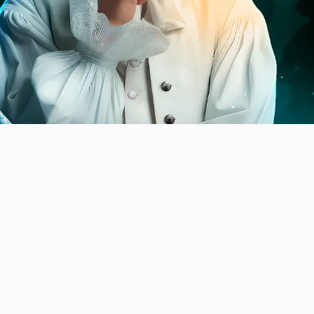
ыкальная сказка от мастерской Арины Мороз
 спектакль о Мышонке, который слышал в окружающих 
зывается, далеко не все на это способны: кто-то восп
ажённо, а другие вовсе её не слышат. Мышонок уверен,
лжной помощи услышать волшебные звуки способен ка