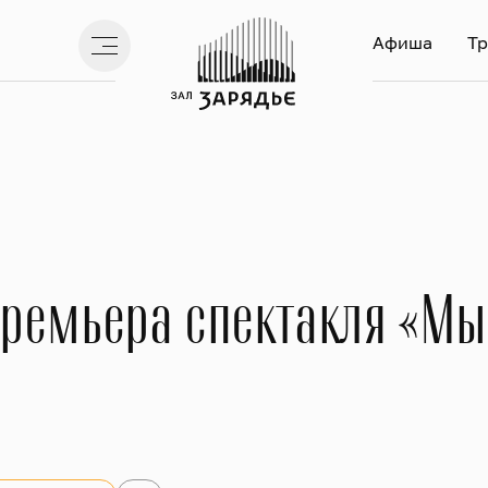
Афиша
Тр
ремьера спектакля «М