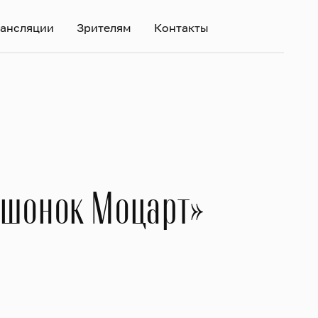
ансляции
Зрителям
Контакты
ышонок Моцарт»