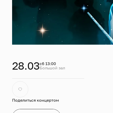
28.03
сб 13:00
Большой зал
Муз
Это
Ока
Поделиться концертом
иск
до