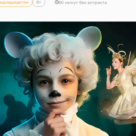
зарядьедетям
6+
60 минут без антракта