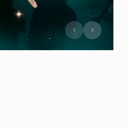
звуках музыку.
ринимает музыку
 что при
ждый. Поэтому