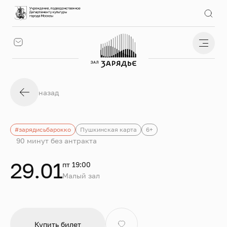
назад
#зарядисьбарокко
Пушкинская карта
6+
90 минут без антракта
29.01
пт 19:00
Малый зал
Купить билет