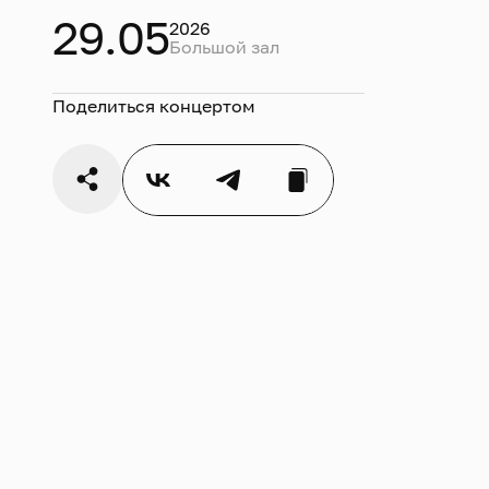
29.05
2026
Большой зал
Поделиться концертом
I о
II 