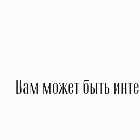
Да
Го
Тат
Ди
Вам может быть инт