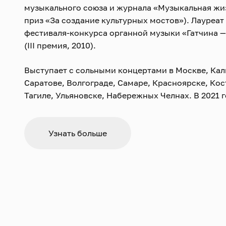
музыкального союза и журнала «Музыкальная жи
приз «За создание культурных мостов»). Лауреа
фестиваля-конкурса органной музыки «Гатчина —
(III премия, 2010).
Выступает с сольными концертами в Москве, Кал
Саратове, Волгограде, Самаре, Красноярске, Ко
Тагиле, Ульяновске, Набережных Челнах. В 2021 
участие в концертном марафоне I Международно
молодых композиторов «Новые классики — Organ 
Узнать больше
Участвовала в мастер-классах Сергея Черепанов
Труммера, Мартина Зандера, Арвида Гаста, Вольф
Лоренцо Гиельми, Ингер-Лисе Ульсрюд, Ги Бове, 
Ярослава Тумы, Ханса Давидсона.
С 2014 года — солист-органист Марийского госу
академического театра оперы и балета имени Э. 