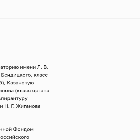
аторию имени Л. В.
 Бендицкого, класс
б), Казанскую
анова (класс органа
аспирантуру
 Н. Г. Жиганова
дённой Фондом
Российского