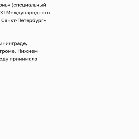
знь» (специальный
т XI Международного
 Санкт-Петербург»
ининграде,
строме, Нижнем
году принимала
го конкурса
Taurida».
а, Иоганна
ганга Церера,
Питера ван Дейка,
дарственного
Н. Сапаева.