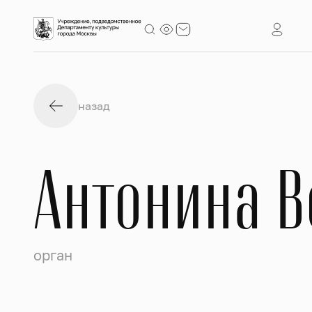
назад
Антонина 
орган