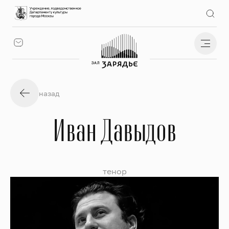
назад
Иван Давыдов
тенор