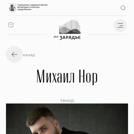
назад
Михаил Нор
тенор