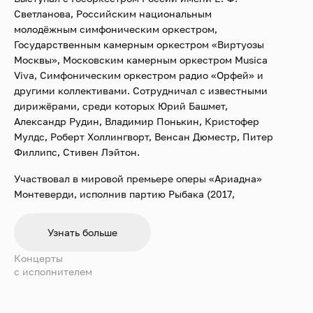
Светланова, Российским национальным
молодёжным симфоническим оркестром,
Государственным камерным оркестром «Виртуозы
Москвы», Московским камерным оркестром Musica
Viva, Симфоническим оркестром радио «Орфей» и
другими коллективами. Сотрудничал с известными
дирижёрами, среди которых Юрий Башмет,
Александр Рудин, Владимир Понькин, Кристофер
Мулдс, Роберт Холлингворт, Венсан Дюместр, Питер
Филлипс, Стивен Лэйтон.
Участвовал в мировой премьере оперы «Ариадна»
Монтеверди, исполнив партию Рыбака (2017,
реконструкция Эндрю Лоуренс-Кинга на Малой
сцене Детского музыкального театра имени Н. И.
Узнать больше
Сац).
Концерты
В 2022 году дебютировал в партиях Евангелиста в
c исполнителем
«Страстях по Иоанну» и «Рождественской
оратории» И. С. Баха в Зале Зарядье с ансамблем
Intrada, оркестрами Pratum Integrum и «Виртуозы