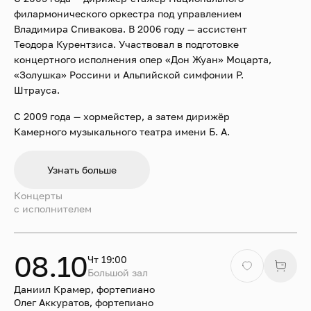
филармонического оркестра под управлением
Владимира Спивакова. В 2006 году — ассистент
Теодора Курентзиса. Участвовал в подготовке
концертного исполнения опер «Дон Жуан» Моцарта,
«Золушка» Россини и Альпийской симфонии Р.
Штрауса.
С 2009 года — хормейстер, а затем дирижёр
Камерного музыкального театра имени Б. А.
Покровского. С 2017 года — приглашённый дирижёр
Национального филармонического оркестра под
Узнать больше
управлением Владимира Спивакова.
Концерты
С 2018 года — дирижёр Камерной сцены имени Б. А.
c исполнителем
Покровского Государственного академического
Большого театра России. Осуществил постановки
опер «Маленький трубочист» Бриттена (2015) и
08.10
Чт 19:00
«Ариадна на Наксосе» Р. Штрауса (2016). Дирижёр
Большой зал
возобновлённой оперы «Сорочинская ярмарка»
Даниил Крамер, фортепиано
Мусоргского (2018).
Олег Аккуратов, фортепиано