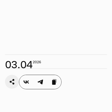
В программе концерта — симфоническая поэма
«Утёс», кантата для баритона, хора и оркестра
«Весна», «Три русские песни» для хора и оркестра
и Симфония № 3. На сцену выйдут Большой
симфонический оркестр имени Чайковского под
управлением Арсентия Ткаченко, а также баритон
Василий Ладюк и хор «Мастера хорового пения».
О музыке Рахманинова и сложности её исполнения
Анне Кочаровой рассказывает пианист Филипп
Копачевский в специальном
подкасте
Зала
Зарядье.
03.04
2026