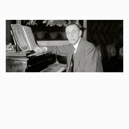
«Один из властителей музыкальных дум», — так
современники писали о Рахманинове. Ко дню
рождения композитора в Зале Зарядье приурочен
вечер, который состоится
6 апреля
.