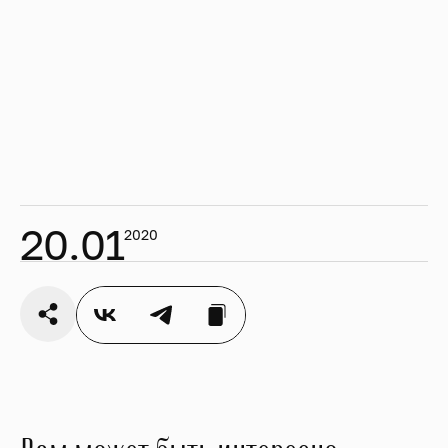
Съёмочная группа Зала Зарядье проникла в
кулуары снежного королевства, чтобы пообщаться
с авторами и актёрами проекта.
Как создавалась интерактивная сказка? За кого
болели юные зрители? Каким образом команда
выдержала марафон из 22 представлений? Что
необходимо сделать, чтобы стать Королевой?
Ответы на эти и другие вопросы — в репортаже с
места событий
по ссылке
.
20.01
2020