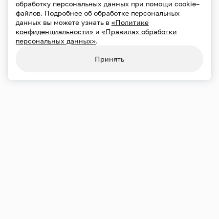
обработку персональных данных при помощи cookie–
файлов. Подробнее об обработке персональных
данных вы можете узнать в
«Политике
конфиденциальности»
и
«Правилах обработки
персональных данных»
.
Принять
Переносы и отмены
21.09
Пн
19:00
Большой зал
Хор Сретенского монастыря
Художественный руководитель — Андрей Полторухин