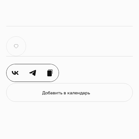
Из Третьей книги магнификатов
Таллис
Spem in Alium
Мотет для восьми хоров
Добавить в календарь