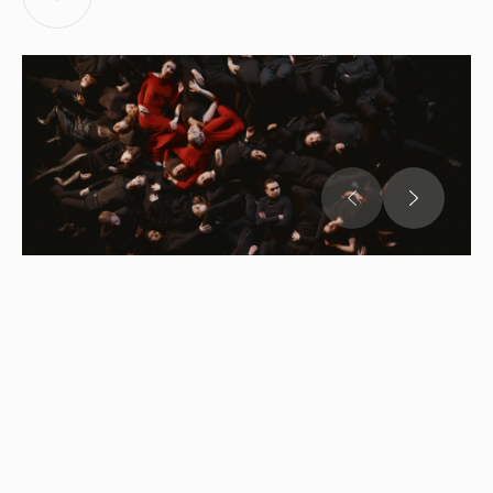
Хор musicAeterna
Главный хормейстер и дирижёр —
Виталий
Полонский